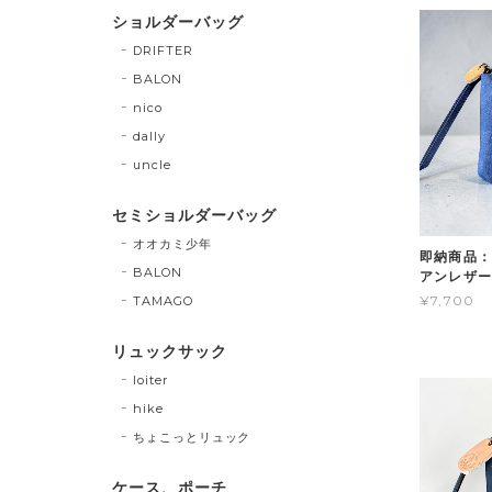
ショルダーバッグ
DRIFTER
BALON
nico
dally
uncle
セミショルダーバッグ
オオカミ少年
即納商品：
BALON
アンレザー
¥7,700
TAMAGO
リュックサック
loiter
hike
ちょこっとリュック
ケース、ポーチ