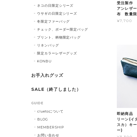
受注製作 
ネコの日限定シリーズ
アンレザー
ウサギの日限定シリーズ
布 数量限
¥7,700
冬限定ファーバッグ
チェック、ボーダー限定バッグ
プリント、柄物限定バッグ
リネンバッグ
限定カラーレザーグッズ
KONBU
お手入れグッズ
SALE（終了しました）
GUIDE
cluetoについて
即納商品 y
リーン(イ
BLOG
スカ）キー
MEMBERSHIP
ー)
お問い合わせ
¥3,300