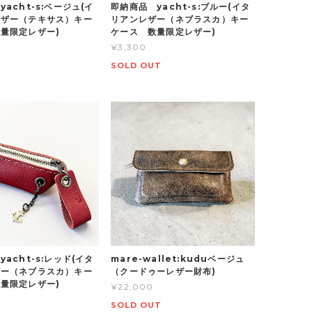
acht-s:ベージュ(イ
即納商品 yacht-s:ブルー(イタ
レザー（テキサス）キー
リアンレザー（ネブラスカ）キー
量限定レザー)
ケース 数量限定レザー)
¥3,300
SOLD OUT
acht-s:レッド(イタ
mare-wallet:kuduベージュ
ザー（ネブラスカ）キー
（クードゥーレザー財布)
量限定レザー)
¥22,000
SOLD OUT