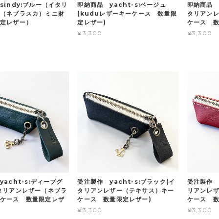
sindy:ブルー（イタリ
即納商品 yacht-s:ベージュ
即納商品 y
（ネブラスカ）ミニ財
(kuduレザーキーケース 数量限
タリアン
定レザー）
定レザー)
ケース 数
¥3,300
¥3,300
受注製作 y
acht-s:ディープグ
受注製作 yacht-s:ブラック(イ
リアンレ
タリアンレザー（ネブラ
タリアンレザー（テキサス）キー
ケース 数
ケース 数量限定レザ
ケース 数量限定レザー)
¥3,300
¥3,300