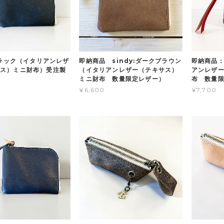
:ブラック（イタリアンレザ
即納商品 sindy:ダークブラウン
即納商品：
ス）ミニ財布）受注製
（イタリアンレザー（テキサス）
アンレザ
ミニ財布 数量限定レザー）
布 数量
¥6,600
¥7,700