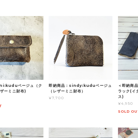
ini:kuduベージュ（ク
即納商品：sindy:kuduベージュ
＜即納商品
ザーミニ財布)
（レザーミニ財布）
ラック(イ
ス)
¥7,700
¥4,950
T
SOLD OU