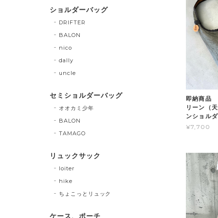
ショルダーバッグ
DRIFTER
BALON
nico
dally
uncle
セミショルダーバッグ
即納商品 
リーン（天
オオカミ少年
ンショルダ
BALON
¥7,700
TAMAGO
リュックサック
loiter
hike
ちょこっとリュック
ケース、ポーチ