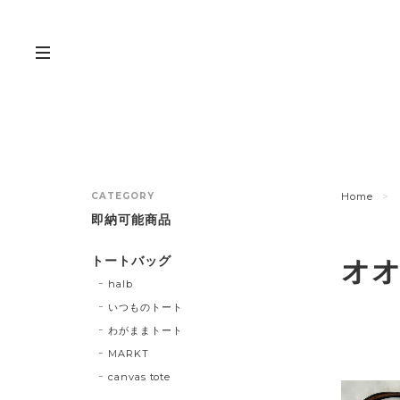
CATEGORY
Home
即納可能商品
トートバッグ
オ
halb
いつものトート
わがままトート
MARKT
canvas tote