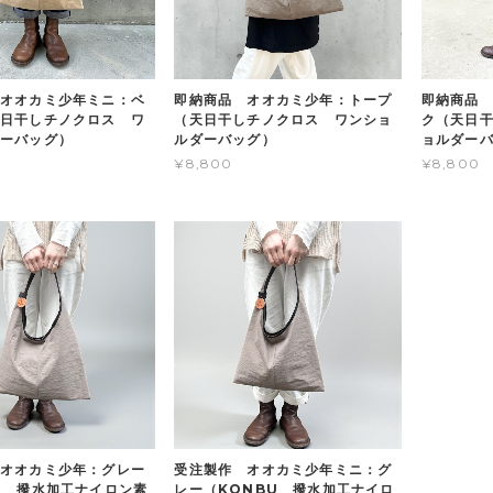
オオカミ少年ミニ：ベ
即納商品 オオカミ少年：トープ
即納商品
日干しチノクロス ワ
（天日干しチノクロス ワンショ
ク（天日
ーバッグ）
ルダーバッグ）
ョルダー
¥8,800
¥8,800
オオカミ少年：グレー
受注製作 オオカミ少年ミニ：グ
U 撥水加工ナイロン素
レー（KONBU 撥水加工ナイロ