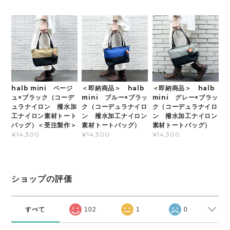
halb mini ベージ
＜即納商品＞ halb
＜即納商品＞ halb
ュ×ブラック（コーデ
mini ブルー×ブラッ
mini グレー×ブラッ
ュラナイロン 撥水加
ク（コーデュラナイロ
ク（コーデュラナイロ
工ナイロン素材トート
ン 撥水加工ナイロン
ン 撥水加工ナイロン
バッグ）＜受注製作＞
素材トートバッグ）
素材トートバッグ）
¥14,300
¥14,300
¥14,300
ショップの評価
すべて
102
1
0