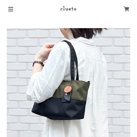
clueto