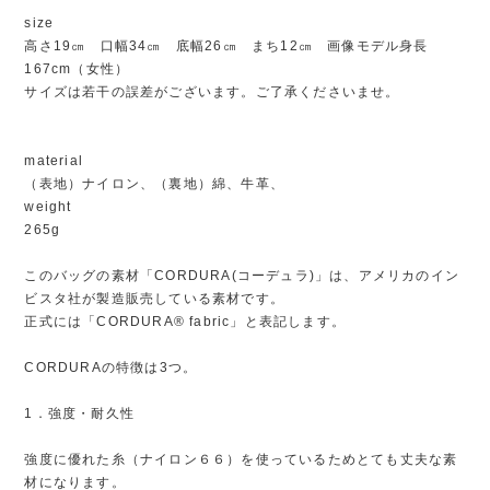
size
高さ19㎝ 口幅34㎝ 底幅26㎝ まち12㎝ 画像モデル身長
167cm（女性）
サイズは若干の誤差がございます。ご了承くださいませ。
material
（表地）ナイロン、（裏地）綿、牛革、
weight
265g
このバッグの素材「CORDURA(コーデュラ)」は、アメリカのイン
ビスタ社が製造販売している素材です。
正式には「CORDURA® fabric」と表記します。
CORDURAの特徴は3つ。
1．強度・耐久性
強度に優れた糸（ナイロン６６）を使っているためとても丈夫な素
材になります。