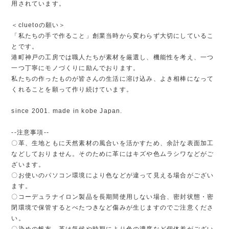
用されています。
＜cluetoの願い＞
「私たちの手で作ること」創業当時から変わらず大切にしているこ
とです。
港町神戸の工房では職人たちが素材を厳選し、機能性を考え、一つ
一つ丁寧にモノづくりに励んでおります。
私たちの作ったものが皆さんの生活に溶け込み、よき相棒になって
くれることを願って作り続けています。
since 2001. made in kobe Japan.
--注意事項--
〇革、生地ともに天然素材の風合いを活かすため、余計な表面加工
などしておりません。そのために革にはキズや色ムラシワなどがご
ざいます。
〇お使いのパソコン環境により色などが違って見える場合がござい
ます。
〇コーデュラナイロン製品を長期間使用しない場合、密封状態・密
閉環境で保管するとべたつきなど傷みが生じますのでご注意くださ
い。
〇染めの帆布、革は気候や時期により色の濃度など個体差がござい