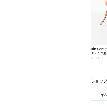
sindy
ス）ミニ財
¥6,600
ショッ
す