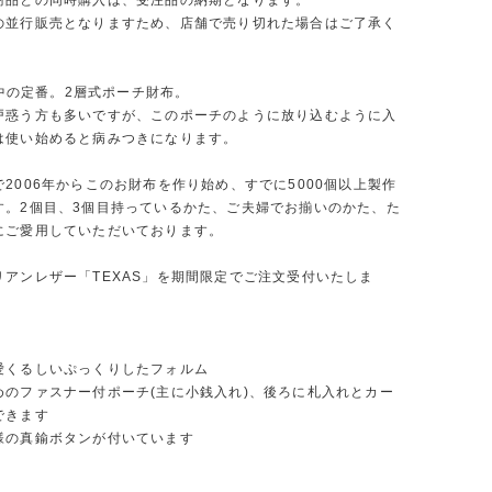
商品との同時購入は、受注品の納期となります。
の並行販売となりますため、店舗で売り切れた場合はご了承く
定番中の定番。2層式ポーチ財布。
戸惑う方も多いですが、このポーチのように放り込むように入
は使い始めると病みつきになります。
2006年からこのお財布を作り始め、すでに5000個以上製作
す。2個目、3個目持っているかた、ご夫婦でお揃いのかた、た
にご愛用していただいております。
リアンレザー「TEXAS」を期間限定でご注文受付いたしま
愛くるしいぷっくりしたフォルム
めのファスナー付ポーチ(主に小銭入れ)、後ろに札入れとカー
できます
様の真鍮ボタンが付いています