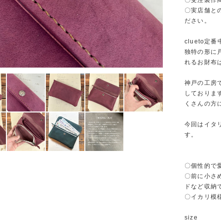
〇受注製作
〇実店舗と
ださい。
clueto
独特の形に
れるお財布
神戸の工房で
しておりま
くさんの方
今回はイタ
す。
〇個性的で
〇前に小さ
ドなど収納
〇イカリ模
size