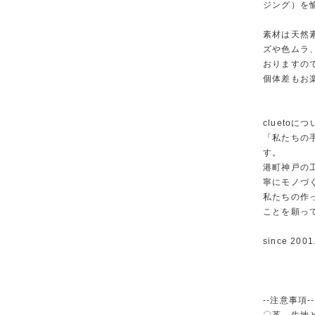
ジング）を
素材は天然
ズや色ムラ
おりますの
個体差もお
cluetoに
「私たちの
す。
港町神戸の
寧にモノづ
私たちの作
ことを願っ
since 2001
--注意事項--