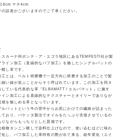
18cm マチ4cm
干の誤差がございますのでご了承ください。
て
スカーナ州ポンテ・ア・エゴラ地区にあるTEMPESTI社が製
アライン加工（直線的なバフ加工）を施したシングルバットの
ン鞣し革です。
加工とは、ベルト研磨機で一定方向に研磨する加工のことで髪
な細い線が並ぶことからそう呼ばれています。この加工を同タ
している代表的な革『ELBAMATT / エルバマット』に施す
ライン加工による直線的なテクスチャーとオイリーでありなが
質感を愉しめる革となっています。
グルバットという牛の背中からお尻にかけての繊維が詰まった
しており、バケッタ製法でオイルをたっぷり含侵させているの
ありながらもっちりとした質感です。
は植物タンニン鞣しで染料仕上げなので、使い込むほどに味わ
変化し、バフ加工した革特有の艶が出て来る、経年変化（エイ