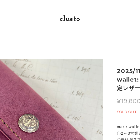
clueto
2025/
wall
定レザ
¥19,80
SOLD OUT
mare-wal
〇2～3営