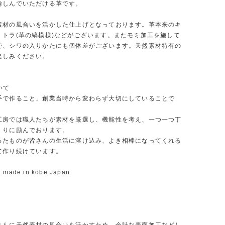
愉しんでいただける革です。
素材の風合いを活かした仕上げとなっております。革本来のキ
、トラ(革の縞模様)などがございます。またモミ加工を施して
で、シワの入りかたにも個体差がございます。天然素材特有の
楽しみください。
ついて
手で作ること」創業当時から変わらず大切にしていることで
工房では職人たちが素材を厳選し、機能性を考え、一つ一つ丁
くりに励んでおります。
ったものが皆さんの生活に溶け込み、よき相棒になってくれる
て作り続けています。
. made in kobe Japan.