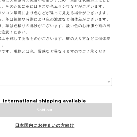
ともに天然素材の風合いを活かすため、余計な表面加工などし
ん。そのために革にはキズや色ムラシワなどがございます。
パソコン環境により色などが違って見える場合がございます。
布、革は気候や時期により色の濃度など個体差がございます。
布、革は色移りの危険がございます。淡い色のお洋服や雨の日
ご注意ください。
加工を施してあるものがございます。皺の入り方などに個体差
す。
本です。現物とは色、質感など異なりますのでご了承くださ
International shipping available
Sold out
日本国内にお住まいの方向け