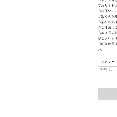
〇革、生地
ておりませ
〇お使いの
〇染めの帆
〇染めの帆
のご使用は
〇革は揉み
がございま
〇画像は見
い。
ラッピング