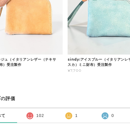
:ベージュ（イタリアンレザー（テキサ
sindy:アイスブルー（イタリアン
布）受注製作
スカ）ミニ財布）受注製作
¥7,700
プの評価
べて
102
1
0