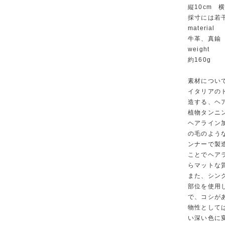
縦10cm 横
採寸には若
material
牛革、真鍮
weight
約160g
素材につい
イタリアのト
造する、ヘ
植物タンニ
ヘアライン
の毛のよう
ンナーで製造
ことでヘア
らマットな
また、シン
部位を使用
で、コシが
物性として
い深い色に