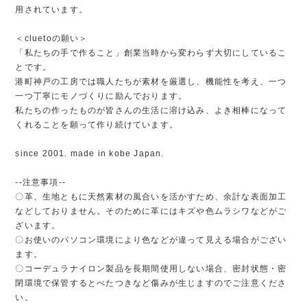
用されています。
＜cluetoの願い＞
「私たちの手で作ること」創業当時から変わらず大切にしているこ
とです。
港町神戸の工房では職人たちが素材を厳選し、機能性を考え、一つ
一つ丁寧にモノづくりに励んでおります。
私たちの作ったものが皆さんの生活に溶け込み、よき相棒になって
くれることを願って作り続けています。
since 2001. made in kobe Japan.
--注意事項--
〇革、生地ともに天然素材の風合いを活かすため、余計な表面加工
などしておりません。そのために革にはキズや色ムラシワなどがご
ざいます。
〇お使いのパソコン環境により色などが違って見える場合がござい
ます。
〇コーデュラナイロン製品を長期間使用しない場合、密封状態・密
閉環境で保管するとべたつきなど傷みが生じますのでご注意くださ
い。