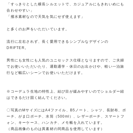
「すっきりとした横長シルエットで、カジュアルにもきれいめにも
合わせやすい」
「撥水素材なので天気を気にせず使えます」
と多くのお声をいただいています。
流行に左右されず、長く愛用できるシンプルなデザインの
DRIFTER。
男性にも女性にも人気のユニセックス仕様となりますので、ご夫婦
でお使いいただいたり、通勤通学・休日のお出かけや、軽い一泊旅
行など幅広いシーンでお使いいただけます。
※コーデュラ生地の特性上、結び目が緩みやすいのでショルダー紐
はできるだけ固く結んでください。
〇写真のMサイズにはA4ファイル、B5ノート、シャツ、長財布、ポ
ーチ、がま口ポーチ、水筒（500ml）、レザーポーチ、スマートフ
ォン、キーケース、ハンカチ、メモ帳を入れています。
（商品画像のものは異素材の同商品を使用しています）