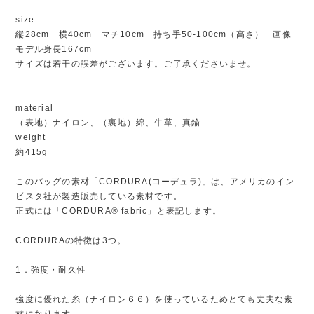
size
縦28cm 横40cm マチ10cm 持ち手50-100cm（高さ） 画像
モデル身長167cm
サイズは若干の誤差がございます。ご了承くださいませ。
material
（表地）ナイロン、（裏地）綿、牛革、真鍮
weight
約415g
このバッグの素材「CORDURA(コーデュラ)」は、アメリカのイン
ビスタ社が製造販売している素材です。
正式には「CORDURA® fabric」と表記します。
CORDURAの特徴は3つ。
1．強度・耐久性
強度に優れた糸（ナイロン６６）を使っているためとても丈夫な素
材になります。