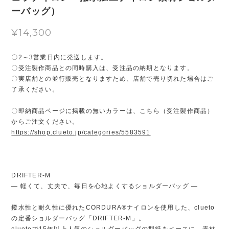
ーバッグ）
¥14,300
〇2～3営業日内に発送します。
〇受注製作商品との同時購入は、受注品の納期となります。
〇実店舗との並行販売となりますため、店舗で売り切れた場合はご
了承ください。
〇即納商品ページに掲載の無いカラーは、こちら（受注製作商品）
からご注文ください。
https://shop.clueto.jp/categories/5583591
DRIFTER-M
— 軽くて、丈夫で、毎日を心地よくするショルダーバッグ —
撥水性と耐久性に優れたCORDURA®ナイロンを使用した、clueto
の定番ショルダーバッグ「DRIFTER-M」。
cluetoで15年以上人気のショルダーバッグの型紙をベースに、素材