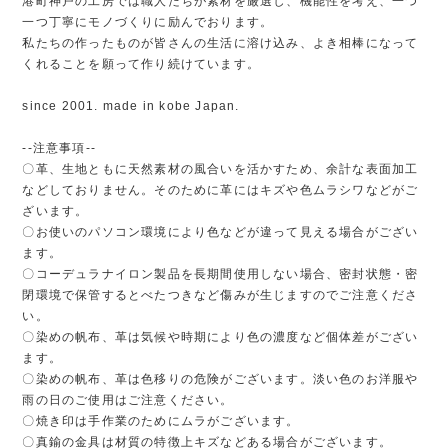
港町神戸の工房では職人たちが素材を厳選し、機能性を考え、一つ
一つ丁寧にモノづくりに励んでおります。
私たちの作ったものが皆さんの生活に溶け込み、よき相棒になって
くれることを願って作り続けています。
since 2001. made in kobe Japan.
--注意事項--
〇革、生地ともに天然素材の風合いを活かすため、余計な表面加工
などしておりません。そのために革にはキズや色ムラシワなどがご
ざいます。
〇お使いのパソコン環境により色などが違って見える場合がござい
ます。
〇コーデュラナイロン製品を長期間使用しない場合、密封状態・密
閉環境で保管するとべたつきなど傷みが生じますのでご注意くださ
い。
〇染めの帆布、革は気候や時期により色の濃度など個体差がござい
ます。
〇染めの帆布、革は色移りの危険がございます。淡い色のお洋服や
雨の日のご使用はご注意ください。
〇焼き印は手作業のためにムラがございます。
〇真鍮の金具は材質の特徴上キズなどある場合がございます。