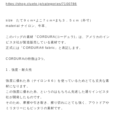
https://shop.clueto.jp/categories/7100786
size たて９ｃｍ×よこ７ｃｍ×まち３．５ｃｍ（外寸）
material ナイロン、牛革、
このバッグの素材「CORDURA(コーデュラ)」は、アメリカのイン
ビスタ社が製造販売している素材です。
正式には「CORDURA® fabric」と表記します。
CORDURAの特徴は3つ。
1．強度・耐久性
強度に優れた糸（ナイロン６６）を使っているためとても丈夫な素
材になります。
この強度に優れた糸、というのはもちろん先述した通りインビスタ
社が開発したものです。
そのため、摩擦や引き裂き、擦り切れにとても強く、アウトドアや
ミリタリーにもピッタリの素材です。