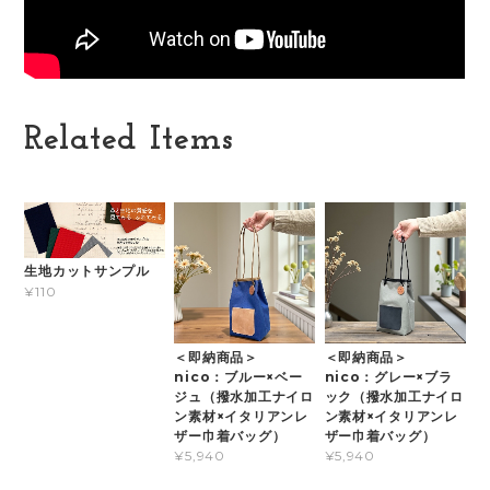
Related Items
生地カットサンプル
¥110
＜即納商品＞
＜即納商品＞
nico：ブルー×ベー
nico：グレー×ブラ
ジュ（撥水加工ナイロ
ック（撥水加工ナイロ
ン素材×イタリアンレ
ン素材×イタリアンレ
ザー巾着バッグ）
ザー巾着バッグ）
¥5,940
¥5,940