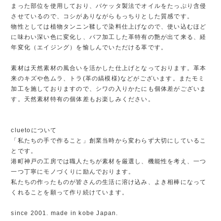
まった部位を使用しており、バケッタ製法でオイルをたっぷり含侵
させているので、コシがありながらもっちりとした質感です。
物性としては植物タンニン鞣しで染料仕上げなので、使い込むほど
に味わい深い色に変化し、バフ加工した革特有の艶が出て来る、経
年変化（エイジング）を愉しんでいただける革です。
素材は天然素材の風合いを活かした仕上げとなっております。革本
来のキズや色ムラ、トラ(革の縞模様)などがございます。またモミ
加工を施しておりますので、シワの入りかたにも個体差がございま
す。天然素材特有の個体差もお楽しみください。
cluetoについて
「私たちの手で作ること」創業当時から変わらず大切にしているこ
とです。
港町神戸の工房では職人たちが素材を厳選し、機能性を考え、一つ
一つ丁寧にモノづくりに励んでおります。
私たちの作ったものが皆さんの生活に溶け込み、よき相棒になって
くれることを願って作り続けています。
since 2001. made in kobe Japan.