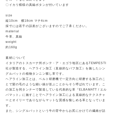
〇イカリ模様の真鍮ボタンが付いています
size
縦10cm 横18cm マチ4cm
採寸には若干の誤差がございますのでご了承ください。
material
牛革、真鍮
weight
約160g
素材について
イタリアのトスカーナ州ポンテ・ア・エゴラ地区にあるTEMPESTI
社が製造する、ヘアライン加工（直線的なバフ加工）を施したシン
グルバットの植物タンニン鞣し革です。
ヘアライン加工とは、ベルト研磨機で一定方向に研磨する加工のこ
とで髪の毛のような細い線が並ぶことからそう呼ばれています。こ
の加工を同タンナーで製造している代表的な革『ELBAMATT / エル
バマット』に施すことでヘアライン加工による直線的なテクスチャ
ーとオイリーでありながらマットな質感を愉しめる革となっていま
す。
また、シングルバットという牛の背中からお尻にかけての繊維が詰