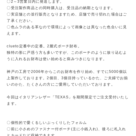
〇2～3営業日内に発送します。
〇受注製作商品との同時購入は、受注品の納期となります。
〇実店舗との並行販売となりますため、店舗で売り切れた場合はご
了承ください。
〇色ムラのある革なので環境によって画像とは異なった色合いに見
えます。
clueto定番中の定番。2層式ポーチ財布。
独特の形に戸惑う方も多いですが、このポーチのように放り込むよ
うに入れるお財布は使い始めると病みつきになります。
神戸の工房で2006年からこのお財布を作り始め、すでに5000個以
上製作しております。2個目、3個目持っているかた、ご夫婦でお揃
いのかた、たくさんの方にご愛用していただいております。
今回はイタリアンレザー「TEXAS」を期間限定でご注文受付いたし
ます。
〇個性的で愛くるしいぷっくりしたフォルム
〇前に小さめのファスナー付ポーチ(主に小銭入れ)、後ろに札入れ
とカードなど収納できます