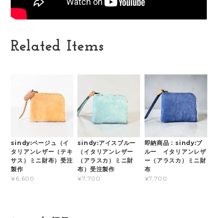
Related Items
sindy:ベージュ（イ
sindy:アイスブルー
即納商品：sindy:ブ
タリアンレザー（テキ
（イタリアンレザー
ルー イタリアンレザ
サス）ミニ財布）受注
（アラスカ）ミニ財
ー（アラスカ）ミニ財
製作
布）受注製作
布
¥6,600
¥7,700
¥7,700