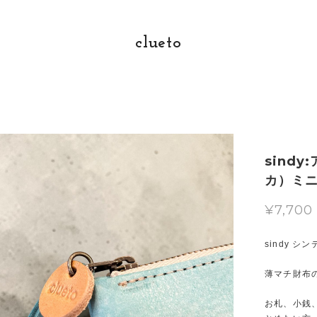
clueto
sind
カ）ミ
¥7,700
sindy シン
薄マチ財布
お札、小銭