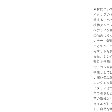
素材につい
イタリアのト
造する、ヘ
植物タンニ
ヘアライン
の毛のよう
ンナーで製造
ことでヘア
らマットな
また、シン
部位を使用
で、コシが
物性として
い深い色に
ジング）を
イタリアはサ
ロウ引きし
革の物性と
オイルがし
し、自然な