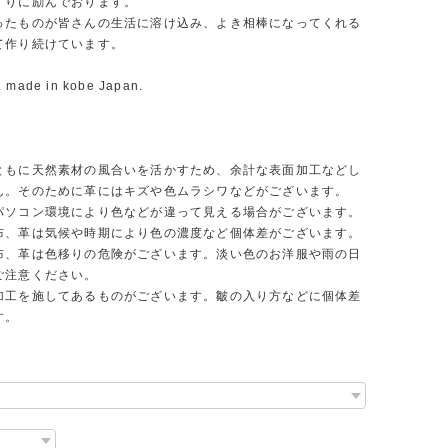
くりに励んでおります。
ったものが皆さんの生活に溶け込み、よき相棒になってくれる
て作り続けています。
. made in kobe Japan.
ともに天然素材の風合いを活かすため、余計な表面加工などし
ん。そのために革にはキズや色ムラシワなどがございます。
パソコン環境により色などが違って見える場合がございます。
布、革は気候や時期により色の濃度など個体差がございます。
布、革は色移りの危険がございます。淡い色のお洋服や雨の日
ご注意ください。
加工を施してあるものがございます。皺の入り方などに個体差
す。