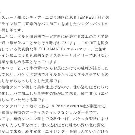
て
スカーナ州ポンテ・ア・エゴラ地区にあるTEMPESTI社が製
アライン加工（直線的なバフ加工）を施したシングルバットの
ン鞣し革です。
加工とは、ベルト研磨機で一定方向に研磨する加工のことで髪
な細い線が並ぶことからそう呼ばれています。この加工を同タ
している代表的な革『ELBAMATT / エルバマット』に施す
ライン加工による直線的なテクスチャーとオイリーでありなが
質感を愉しめる革となっています。
グルバットという牛の背中からお尻にかけての繊維が詰まった
しており、バケッタ製法でオイルをたっぷり含侵させているの
ありながらもっちりとした質感です。
は植物タンニン鞣しで染料仕上げなので、使い込むほどに味わ
変化し、バフ加工した革特有の艶が出て来る、経年変化（エイ
愉しんでいただける革です。
ンタクローチェ地方にあるLa Perla Azzurra社が製造する、
た銀面が特徴のアーティスティックなショルダー革です。
しては、植物タンニン鞣しで染料仕上げ、バケッタ製法により
っかり入った革なので、使い込むほどに味わい深い色に変化
艶が出て来る、経年変化（エイジング）を愉しんでいただける