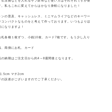
、生活費などを入れるサブ財布など使い方はそれぞれですが便
す。私もこれに変えてからはかなり身軽になりました！
ォンの普及、キャッシュレス、ミニマムライフなどのキーワー
りコンパクトなものをと考えて作っております。いつもよりほ
軽になりますよ！
お札各種１枚ずつ、小銭10枚、カード7枚です。もう少し入り
銭、両側にお札、カード
品の納期はご注文日から約4～8週間後となります。
1.5cm マチ2cm
干の誤差がございますのでご了承ください。