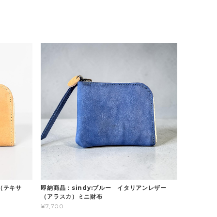
（テキサ
即納商品：sindy:ブルー イタリアンレザー
（アラスカ）ミニ財布
¥7,700