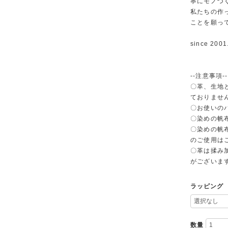
寧にモノづ
私たちの作
ことを願っ
since 2001
--注意事項--
〇革、生地
ておりませ
〇お使いの
〇染めの帆
〇染めの帆
のご使用は
〇革は揉み
がございま
ラッピング
数量