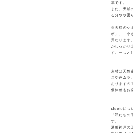
革です。
また、天然
る分やや柔
※天然のシ
ボ」、「小
異なります
がしっかり
す。一つと
素材は天然
ズや色ムラ
おりますの
個体差もお
cluetoに
「私たちの
す。
港町神戸の