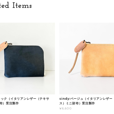
ted Items
:ブラック（イタリアンレザー（テキサ
sindy:ベージュ（イタリアンレザー
布）受注製作
ス）ミニ財布）受注製作
¥6,600