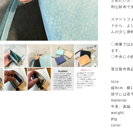
とめたい方
利な財布で
スマートフ
ドから、よ
んの少し身
〇画像では
ます。
〇中央に小
受注製作商
size
縦9cm 横1
採寸には若
material
牛革、真鍮
weight
約g
color