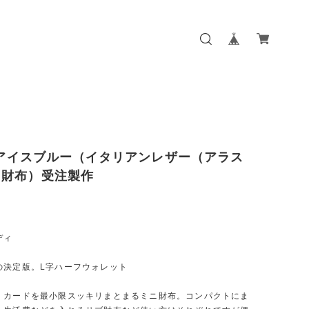
y:アイスブルー（イタリアンレザー（アラス
ニ財布）受注製作
ディ
の決定版。L字ハーフウォレット
、カードを最小限スッキリまとまるミニ財布。コンパクトにま