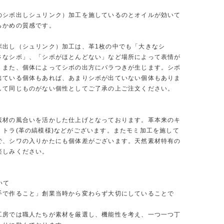
のシボ出しシュリンク）加工を施しているのとオイルが効いて
らかめの質感です。
ボ出し（シュリンク）加工は、革1枚の中でも「大きなシ
さなシボ」、「シボがほとんどない」など場所によって表情が
。また、個体によってシボの出方にバラつきが生じます。シボ
出ている個体もあれば、あまりシボが出ていない個体もありま
して同じものがない個性としてご了承の上ご注文ください。
素材の風合いを活かした仕上げとなっております。革本来のキ
、トラ(革の縞模様)などがございます。またモミ加工を施して
で、シワの入りかたにも個体差がございます。天然素材特有の
楽しみください。
ついて
手で作ること」創業当時から変わらず大切にしていることで
工房では職人たちが素材を厳選し、機能性を考え、一つ一つ丁