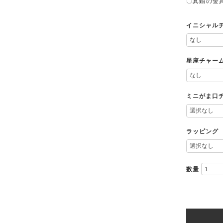
〇真鍮の金
イニシャル
星座チャー
ミニがま口
ラッピング
数量