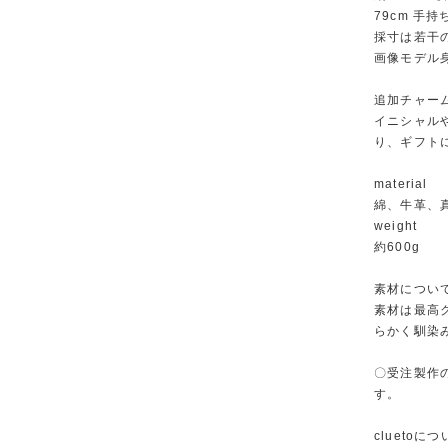
79cm 手持
採寸は若干
画像モデル身
追加チャー
イニシャル
り、ギフト
material
綿、牛革、
weight
約600g
素材につい
素材は最高
らかく馴染
〇受注製作
す。
cluetoに