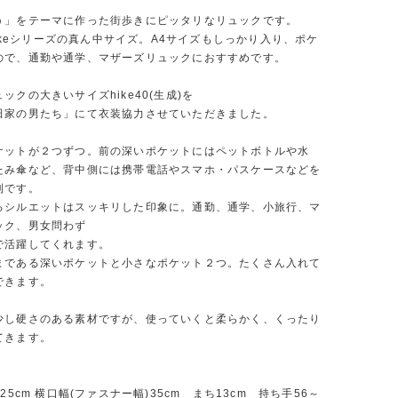
う」をテーマに作った街歩きにピッタリなリュックです。
はhikeシリーズの真ん中サイズ。A4サイズもしっかり入り、ポケ
ので、通勤や通学、マザーズリュックにおすすめです。
ックの大きいサイズhike40(生成)を
田家の男たち」にて衣装協力させていただきました。
ケットが２つずつ。前の深いポケットにはペットボトルや水
たみ傘など、背中側には携帯電話やスマホ・パスケースなどを
利です。
るシルエットはスッキリした印象に。通勤、通学、小旅行、マ
ック、男女問わず
で活躍してくれます。
まである深いポケットと小さなポケット２つ。たくさん入れて
できます。
少し硬さのある素材ですが、使っていくと柔らかく、くったり
てきます。
横25cm 横口幅(ファスナー幅)35cm まち13cm 持ち手56～