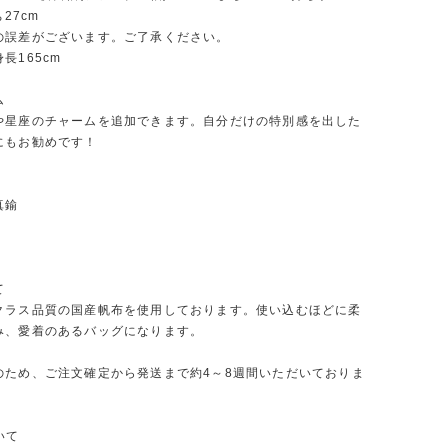
ち27cm
の誤差がございます。ご了承ください。
長165cm
ム
や星座のチャームを追加できます。自分だけの特別感を出した
にもお勧めです！
真鍮
て
クラス品質の国産帆布を使用しております。使い込むほどに柔
み、愛着のあるバッグになります。
のため、ご注文確定から発送まで約4～8週間いただいておりま
ついて