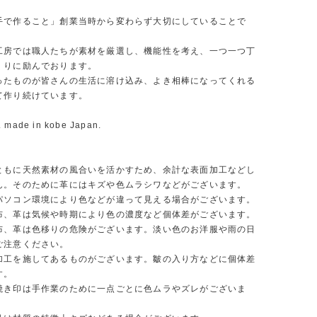
手で作ること」創業当時から変わらず大切にしていることで
工房では職人たちが素材を厳選し、機能性を考え、一つ一つ丁
くりに励んでおります。
ったものが皆さんの生活に溶け込み、よき相棒になってくれる
て作り続けています。
. made in kobe Japan.
ともに天然素材の風合いを活かすため、余計な表面加工などし
ん。そのために革にはキズや色ムラシワなどがございます。
パソコン環境により色などが違って見える場合がございます。
布、革は気候や時期により色の濃度など個体差がございます。
布、革は色移りの危険がございます。淡い色のお洋服や雨の日
ご注意ください。
加工を施してあるものがございます。皺の入り方などに個体差
す。
焼き印は手作業のために一点ごとに色ムラやズレがございま