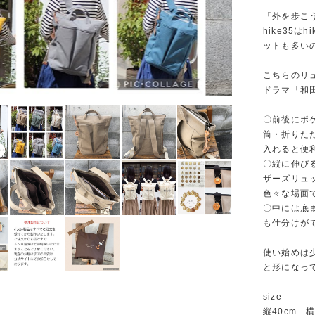
「外を歩こ
hike35
ットも多い
こちらのリュ
ドラマ「和
〇前後にポ
筒・折りた
入れると便
〇縦に伸び
ザーズリュ
色々な場面
〇中には底
も仕分けが
使い始めは
と形になっ
size
縦40cm 