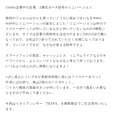
clueto定番中の定番。2層式ポーチ財布のミニバージョン。
独特のフォルムながらも使っていくうちに病みつきになるmare-
walletにミニバージョンが誕生しました！ミニバージョンは外のフ
ァスナーポケットが付いているものと付いていないものの2種類ご
ざいます。サイズは定番の長財布をほぼそのままに3分の2ほど幅に
なっており、お札は2つ折りで入れていただく仕様になっておりま
す。コンパクトですが、なかなか使える財布ですよ。
スマートフォンの普及、キャッシュレス、ミニマムライフなどのキ
ーワードから、よりコンパクトなものをと考えて作っております。
いつもよりほんの少し身軽になりますよ！
○少し見えにくいですが長財布同様に前にはファスナーポケット、
中央には仕切り、奥は2段のカードポケット。
〇イカリ模様の真鍮ボタンが付いています。一点ずつ風合いが異な
りますので予めご了承ください。
今回はイタリアンレザー「TEXAS」を期間限定でご注文受付いたし
ます。