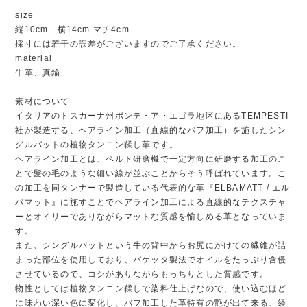
size
縦10cm 横14cm マチ4cm
採寸には若干の誤差がございますのでご了承ください。
material
牛革、真鍮
素材について
イタリアのトスカーナ州ポンテ・ア・エゴラ地区にあるTEMPESTI
社が製造する、ヘアライン加工（直線的なバフ加工）を施したシン
グルバットの植物タンニン鞣し革です。
ヘアライン加工とは、ベルト研磨機で一定方向に研磨する加工のこ
とで髪の毛のような細い線が並ぶことからそう呼ばれています。こ
の加工を同タンナーで製造している代表的な革『ELBAMATT / エル
バマット』に施すことでヘアライン加工による直線的なテクスチャ
ーとオイリーでありながらマットな質感を愉しめる革となっていま
す。
また、シングルバットという牛の背中からお尻にかけての繊維が詰
まった部位を使用しており、バケッタ製法でオイルをたっぷり含侵
させているので、コシがありながらもっちりとした質感です。
物性としては植物タンニン鞣しで染料仕上げなので、使い込むほど
に味わい深い色に変化し、バフ加工した革特有の艶が出て来る、経