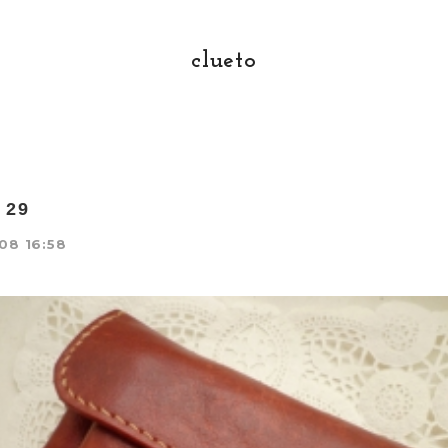
clueto
 29
08 16:58