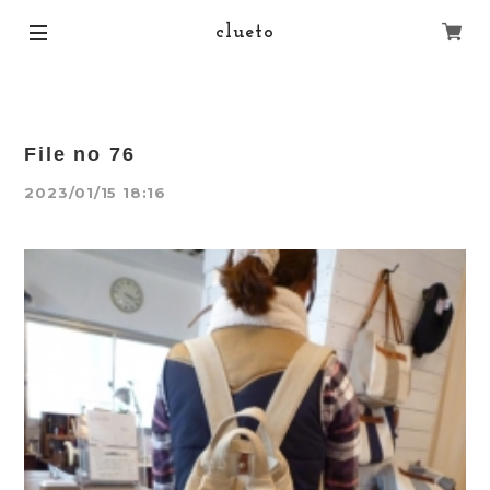
clueto
File no 76
2023/01/15 18:16