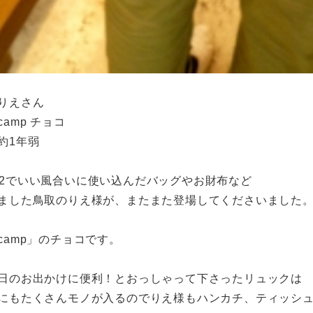
りえさん
amp チョコ
約1年弱
no.42でいい風合いに使い込んだバッグやお財布など
ました鳥取のりえ様が、またまた登場してくださいました
camp」のチョコです。
日のお出かけに便利！とおっしゃって下さったリュックは
にもたくさんモノが入るのでりえ様もハンカチ、ティッシ