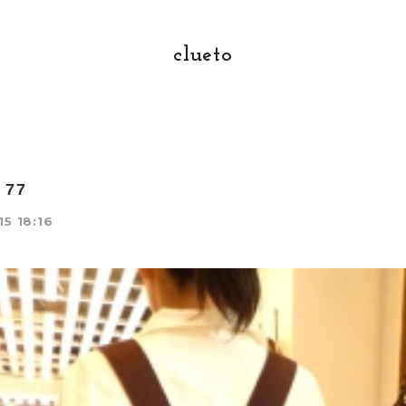
clueto
 77
15 18:16