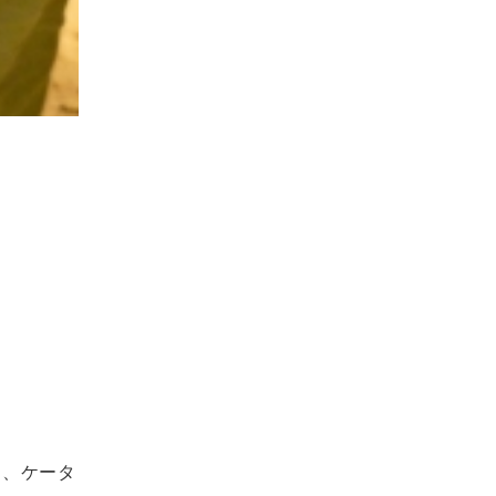
。
ュ、ケータ