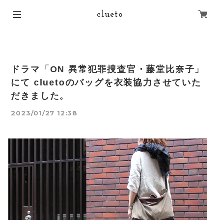
clueto
ドラマ「ON 異常犯罪捜査官・藤堂比奈子」
にて cluetoのバッグを衣装協力させていた
だきました。
2023/01/27 12:38