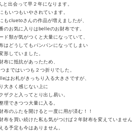
toさんと出会って早２年になります。
にもいつもいやされています。
にもcluetoさんの作品が増えましたが、
番のお気に入りはbelleのお財布です。
ード類が気がつくと大量になっていて、
布はどうしてもパンパンになってしまい
変形していました。
財布に抵抗があったため、
eを持つまではいつも２つ折りでした。
elleはお札がきっちり入る大きさですが、
り大きく感じない上に
クザクと入ってとり出し易い。
整理できつつ大量に入る。
財布のふたを開けると一度に用が済む！！
財布を買い続けた私も気がつけば２年財布を変えていませ
える予定も今はありません。