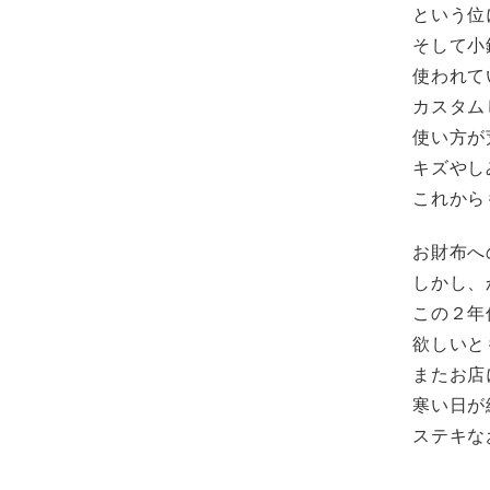
という位
そして小
使われて
カスタム
使い方が
キズやし
これから
お財布へ
しかし、
この２年
欲しいと
またお店
寒い日が
ステキな