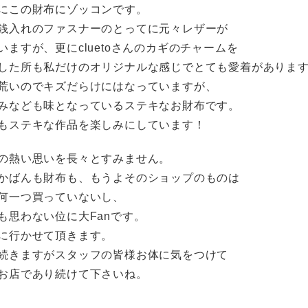
にこの財布にゾッコンです。
銭入れのファスナーのとってに元々レザーが
いますが、更にcluetoさんのカギのチャームを
した所も私だけのオリジナルな感じでとても愛着がありま
荒いのでキズだらけにはなっていますが、
みなども味となっているステキなお財布です。
もステキな作品を楽しみにしています！
の熱い思いを長々とすみません。
かばんも財布も、もうよそのショップのものは
何一つ買っていないし、
も思わない位に大Fanです。
に行かせて頂きます。
続きますがスタッフの皆様お体に気をつけて
お店であり続けて下さいね。