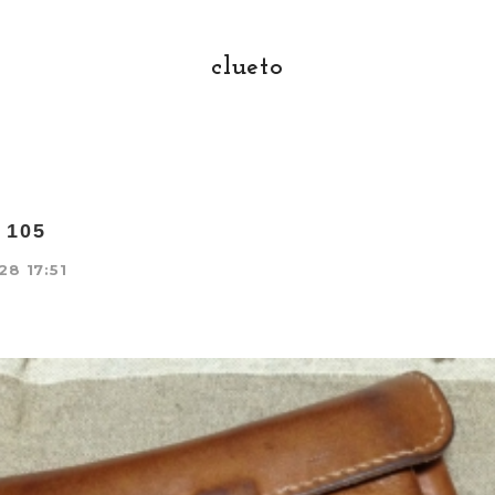
clueto
o 105
28 17:51