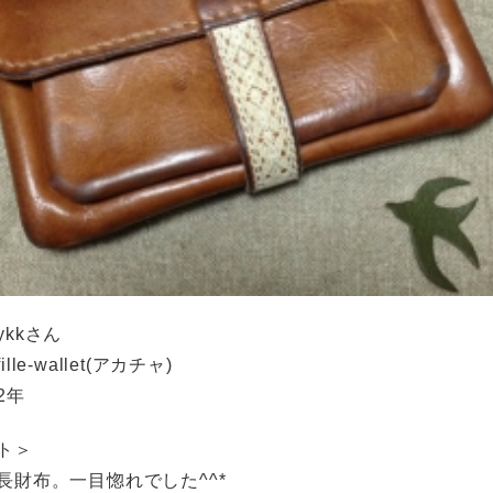
kkさん
lle-wallet(アカチャ)
2年
ト＞
長財布。一目惚れでした^^*