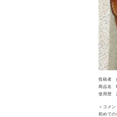
投稿者 y
商品名 fi
使用歴 
＜コメン
初めての