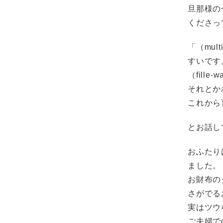
旦那様のぜ
くださっ
「（mu
すいです
（fill
それとか
これから
とお話し
おふたり
ました。
お財布の
さがでる
実はツウ
ご夫婦で