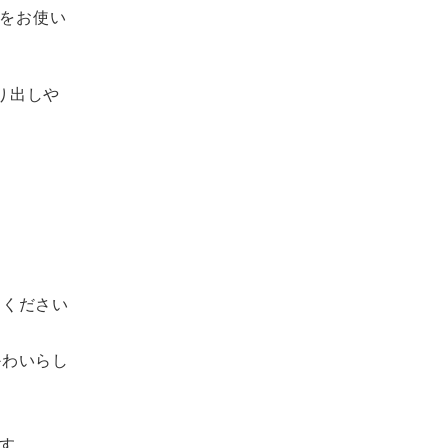
etをお使い
取り出しや
てください
かわいらし
です。