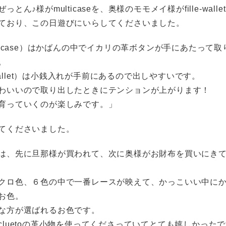
っとん♪様がmulticaseを、奥様のモモメイ様がfille-wall
ており、この日遊びにいらしてくださいました。
lticase）はかばんの中でイカリの革ボタンが手にあたって
。
e-wallet）は小銭入れが手前にあるので出しやすいです。
わいいので取り出したときにテンションが上がります！
育っていくのが楽しみです。」
てくださいました。
は、先に旦那様が買われて、次に奥様がお財布を買いにき
クロ色、６色の中で一番レースが映えて、かっこいい中に
お色。
な方が選ばれるお色です。
cluetoの革小物を使ってくださっていてとても嬉しかった