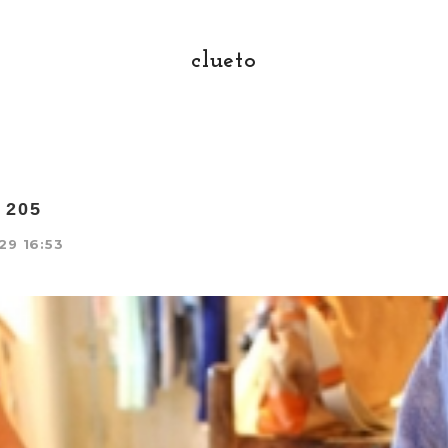
clueto
o 205
29 16:53