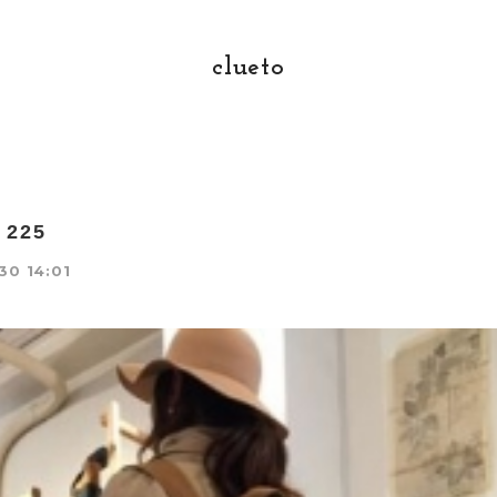
clueto
o 225
30 14:01