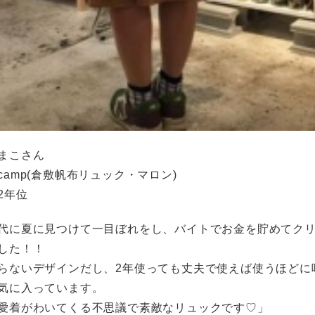
まこさん
camp(倉敷帆布リュック・マロン)
2年位
代に夏に見つけて一目ぼれをし、バイトでお金を貯めてク
した！！
らないデザインだし、2年使っても丈夫で使えば使うほどに
気に入っています。
愛着がわいてくる不思議で素敵なリュックです♡」