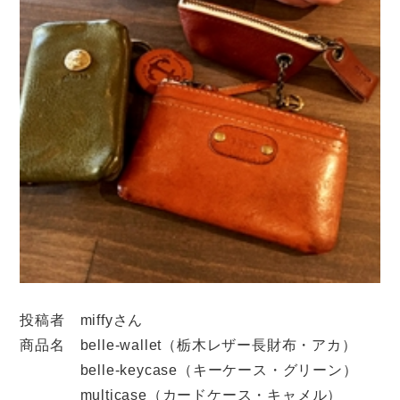
投稿者 miffyさん
商品名 belle-wallet（栃木レザー長財布・アカ）
belle-keycase（キーケース・グリーン）
multicase（カードケース・キャメル）