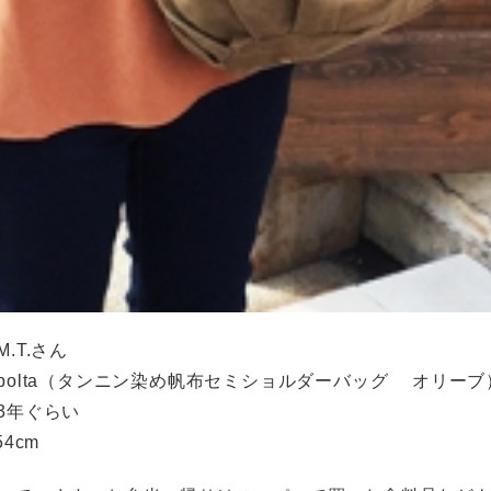
.T.さん
polta（タンニン染め帆布セミショルダーバッグ オリー
3年ぐらい
4cm