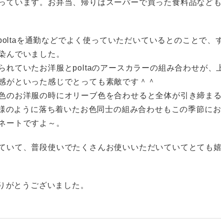
っています。お弁当、帰りはスーパーで買った食料品など
様はpoltaを通勤などでよく使っていただいているとのことで、
染んでいました。
られていたお洋服とpoltaのアースカラーの組み合わせが、
感がといった感じでとっても素敵です＾＾
色のお洋服の時にオリーブ色を合わせると全体が引き締ま
T.様のように落ち着いたお色同士の組み合わせもこの季節に
ネートですよ～。
ていて、普段使いでたくさんお使いいただいていてとても
様ありがとうございました。