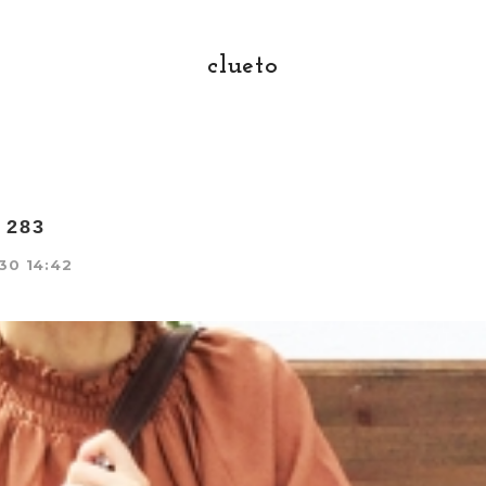
clueto
o 283
30 14:42