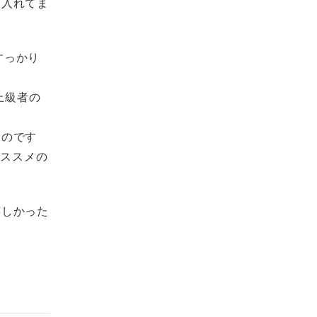
も入れてま
すっかり
上級者の
るのです
おススメの
嬉しかった