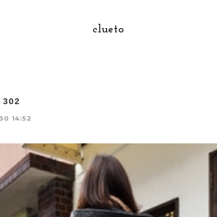
clueto
o 302
30 14:52