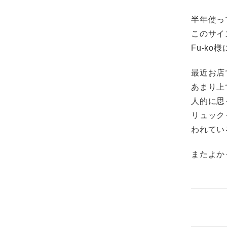
半年使って
このサイ
Fu-k
最近お店で
あまり上
人的に思
リュック
われてい
またよか