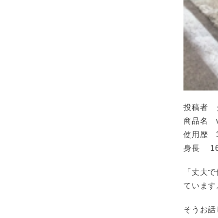
投稿者 
商品名 v
使用歴 
身長 16
「丈夫で
ています
そうお話