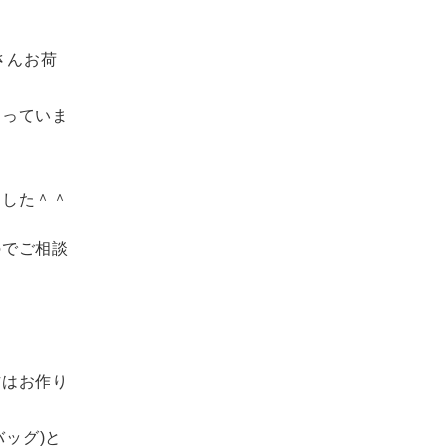
さんお荷
仰っていま
ました＾＾
のでご相談
方はお作り
バッグ)と