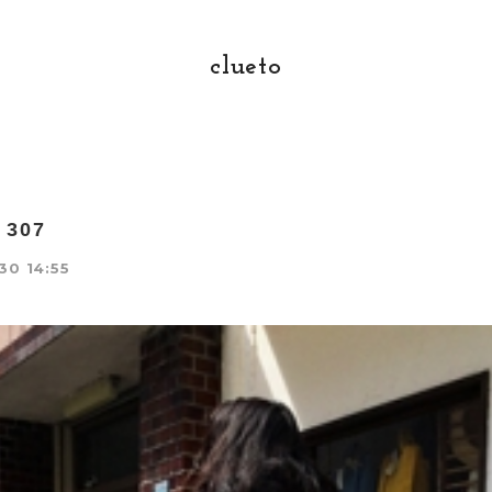
clueto
o 307
30 14:55