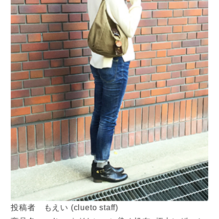
投稿者 もえい (clueto staff)