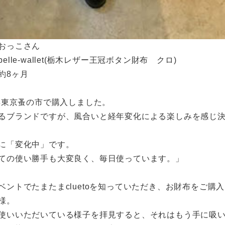
おっこさん
elle-wallet(栃木レザー王冠ボタン財布 クロ)
約8ヶ月
7年東京蚤の市で購入しました。
るブランドですが、風合いと経年変化による楽しみを感じ
に「変化中」です。
ての使い勝手も大変良く、毎日使っています。」
ベントでたまたまcluetoを知っていただき、お財布をご購
様。
使いいただいている様子を拝見すると、それはもう手に吸