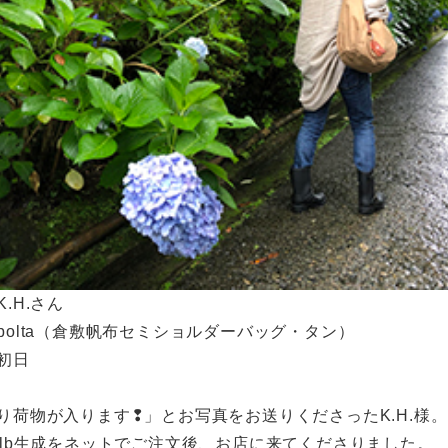
.H.さん
polta（倉敷帆布セミショルダーバッグ・タン）
初日
り荷物が入ります❢」とお写真をお送りくださったK.H.様。
alb生成をネットでご注文後、お店に来てくださりました。