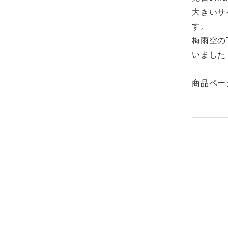
大きいサ
す。
梅雨空の
いました
商品ペー