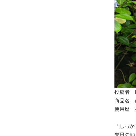
投稿者 K
商品名 
使用歴 
「しっか
先日のh