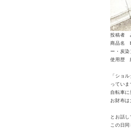
投稿者 
商品名 b
ー・炭染
使用歴 
「ショル
っていま
自転車に
お財布は
とお話し
この日同