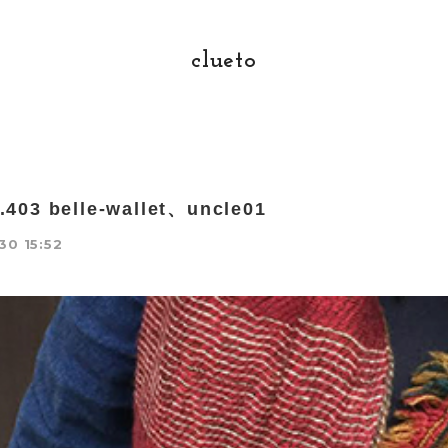
clueto
o.403 belle-wallet、uncle01
30 15:52