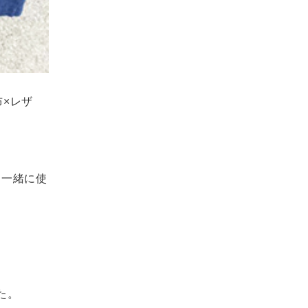
布×レザ
と一緒に使
た。