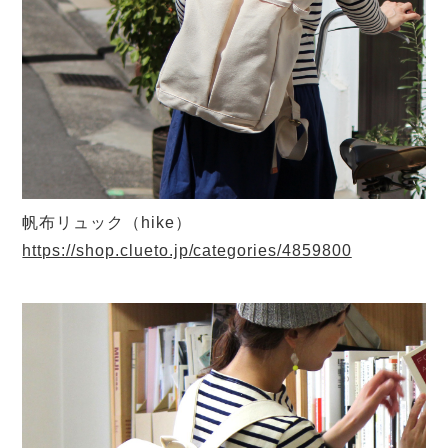
帆布リュック（hike）
https://shop.clueto.jp/categories/4859800